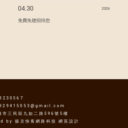
04.30
2026
免費魚翅招待您
73230567
929415053@gmail.com
高雄市三民區九如二路596號5樓
ed by
揚京快客網路科技 網頁設計